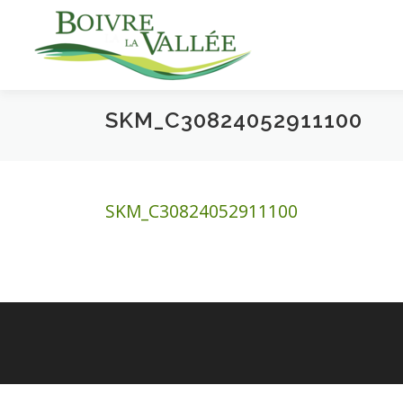
Aller
au
contenu
SKM_C30824052911100
SKM_C30824052911100