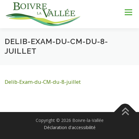
Aller
au
Menu
contenu
DELIB-EXAM-DU-CM-DU-8-
LA COMMUNE
SERVICES
JEUNESSE
JUILLET
LOISIRS & SPORTS
TOURISME & PATRIMOINE
Delib-Exam-du-CM-du-8-juillet
DÉV. DURABLE
Copyright © 2026 Boivre-la-Vallée
Déclaration d'accessibilité