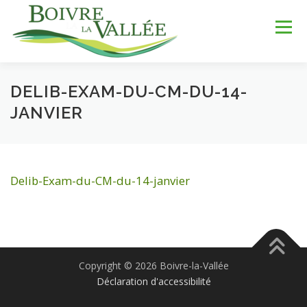
Aller
au
Menu
contenu
DELIB-EXAM-DU-CM-DU-14-
LA COMMUNE
SERVICES
JEUNESSE
JANVIER
LOISIRS & SPORTS
TOURISME & PATRIMOINE
Delib-Exam-du-CM-du-14-janvier
DÉV. DURABLE
Copyright © 2026 Boivre-la-Vallée
Déclaration d'accessibilité