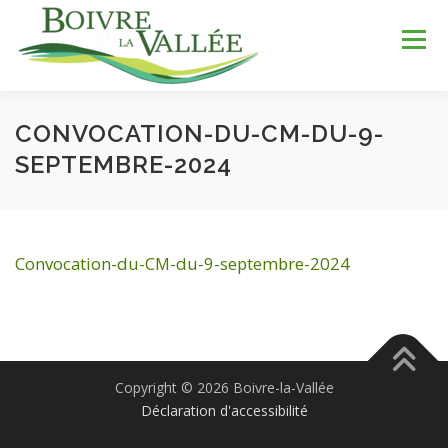
Aller
au
Menu
contenu
CONVOCATION-DU-CM-DU-9-
LA COMMUNE
SERVICES
JEUNESSE
SEPTEMBRE-2024
LOISIRS & SPORTS
TOURISME & PATRIMOINE
Convocation-du-CM-du-9-septembre-2024
DÉV. DURABLE
Copyright © 2026 Boivre-la-Vallée
Déclaration d'accessibilité