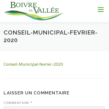
Aller
au
Menu
contenu
CONSEIL-MUNICIPAL-FEVRIER-
LA COMMUNE
SERVICES
JEUNESSE
2020
LOISIRS & SPORTS
TOURISME & PATRIMOINE
Conseil-Municipal-fevrier-2020
DÉV. DURABLE
LAISSER UN COMMENTAIRE
COMMENTAIRE
*