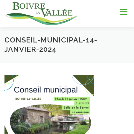
Aller
au
Menu
contenu
CONSEIL-MUNICIPAL-14-
LA COMMUNE
SERVICES
JEUNESSE
JANVIER-2024
LOISIRS & SPORTS
TOURISME & PATRIMOINE
DÉV. DURABLE