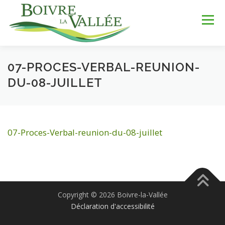
Aller
au
Menu
contenu
07-PROCES-VERBAL-REUNION-
LA COMMUNE
SERVICES
JEUNESSE
DU-08-JUILLET
LOISIRS & SPORTS
TOURISME & PATRIMOINE
07-Proces-Verbal-reunion-du-08-juillet
DÉV. DURABLE
Copyright © 2026 Boivre-la-Vallée
Déclaration d'accessibilité