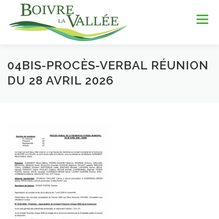
Aller
au
Menu
contenu
04BIS-PROCÈS-VERBAL RÉUNION
LA COMMUNE
SERVICES
JEUNESSE
DU 28 AVRIL 2026
LOISIRS & SPORTS
TOURISME & PATRIMOINE
DÉV. DURABLE