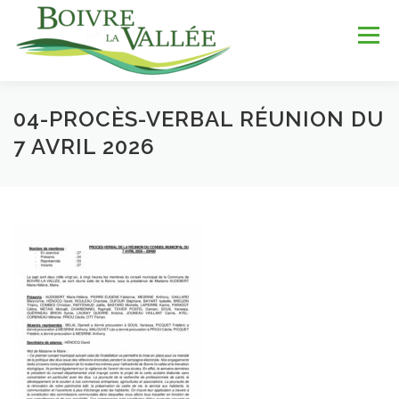
Aller
au
Menu
contenu
04-PROCÈS-VERBAL RÉUNION DU
LA COMMUNE
SERVICES
JEUNESSE
7 AVRIL 2026
LOISIRS & SPORTS
TOURISME & PATRIMOINE
DÉV. DURABLE