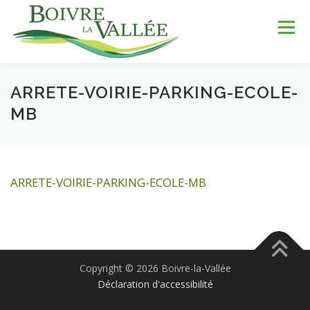
Aller
au
Menu
contenu
ARRETE-VOIRIE-PARKING-ECOLE-
LA COMMUNE
SERVICES
JEUNESSE
MB
LOISIRS & SPORTS
TOURISME & PATRIMOINE
ARRETE-VOIRIE-PARKING-ECOLE-MB
DÉV. DURABLE
Copyright © 2026 Boivre-la-Vallée
Déclaration d'accessibilité