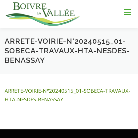
Aller
au
Menu
contenu
ARRETE-VOIRIE-N°20240515_01-
LA COMMUNE
SERVICES
JEUNESSE
SOBECA-TRAVAUX-HTA-NESDES-
BENASSAY
LOISIRS & SPORTS
TOURISME & PATRIMOINE
ARRETE-VOIRIE-N°20240515_01-SOBECA-TRAVAUX-
DÉV. DURABLE
HTA-NESDES-BENASSAY