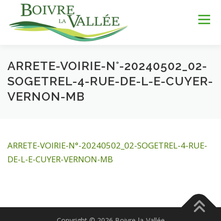
Aller
au
Menu
contenu
ARRETE-VOIRIE-N°-20240502_02-
LA COMMUNE
SERVICES
JEUNESSE
SOGETREL-4-RUE-DE-L-E-CUYER-
VERNON-MB
LOISIRS & SPORTS
TOURISME & PATRIMOINE
ARRETE-VOIRIE-N°-20240502_02-SOGETREL-4-RUE-
DÉV. DURABLE
DE-L-E-CUYER-VERNON-MB
Copyright © 2026 Boivre-la-Vallée