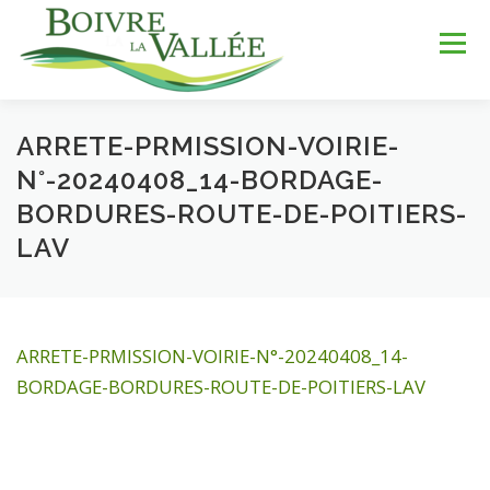
Aller
au
Menu
contenu
ARRETE-PRMISSION-VOIRIE-
LA COMMUNE
SERVICES
JEUNESSE
N°-20240408_14-BORDAGE-
BORDURES-ROUTE-DE-POITIERS-
LAV
LOISIRS & SPORTS
TOURISME & PATRIMOINE
DÉV. DURABLE
ARRETE-PRMISSION-VOIRIE-N°-20240408_14-
BORDAGE-BORDURES-ROUTE-DE-POITIERS-LAV