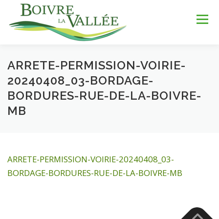
Aller
au
Menu
contenu
ARRETE-PERMISSION-VOIRIE-
LA COMMUNE
SERVICES
JEUNESSE
20240408_03-BORDAGE-
BORDURES-RUE-DE-LA-BOIVRE-
MB
LOISIRS & SPORTS
TOURISME & PATRIMOINE
DÉV. DURABLE
ARRETE-PERMISSION-VOIRIE-20240408_03-
BORDAGE-BORDURES-RUE-DE-LA-BOIVRE-MB