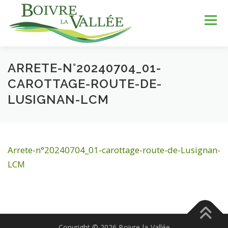
Aller
au
Menu
contenu
ARRETE-N°20240704_01-
LA COMMUNE
SERVICES
JEUNESSE
CAROTTAGE-ROUTE-DE-
LUSIGNAN-LCM
LOISIRS & SPORTS
TOURISME & PATRIMOINE
Arrete-n°20240704_01-carottage-route-de-Lusignan-
DÉV. DURABLE
LCM
Copyright © 2026 Boivre-la-Vallée