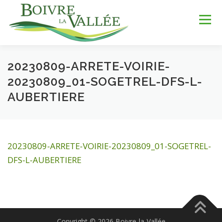
Aller
au
Menu
contenu
20230809-ARRETE-VOIRIE-
LA COMMUNE
SERVICES
JEUNESSE
20230809_01-SOGETREL-DFS-L-
AUBERTIERE
LOISIRS & SPORTS
TOURISME & PATRIMOINE
20230809-ARRETE-VOIRIE-20230809_01-SOGETREL-
DÉV. DURABLE
DFS-L-AUBERTIERE
Copyright © 2026 Boivre-la-Vallée