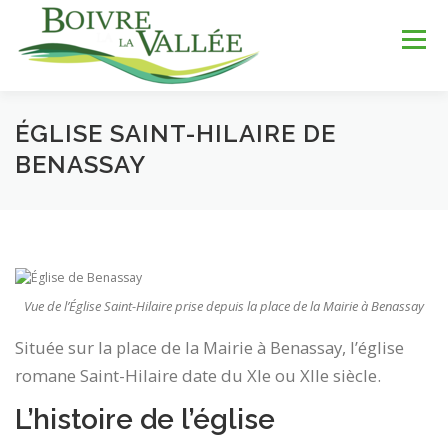
Aller
au
Menu
contenu
ÉGLISE SAINT-HILAIRE DE
LA COMMUNE
SERVICES
JEUNESSE
BENASSAY
LOISIRS & SPORTS
TOURISME & PATRIMOINE
DÉV. DURABLE
Vue de l’Église Saint-Hilaire prise depuis la place de la Mairie à Benassay
Située sur la place de la Mairie à Benassay, l’église
romane Saint-Hilaire date du XIe ou XIIe siècle.
L’histoire de l’église